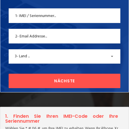
3- Land ...
NÄCHSTE
1. Finden Sie Ihren IMEI-Code oder Ihre
Seriennummer
Wählen Sie * # 06 #, um Ihre IMEI zu erhalten. Wenn Ihr iPhone Xr